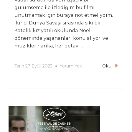
gülümseme ile izlediğim bu filmi
unutmamak için buraya not etmeliydim.
İkinci Dünya Savaşı sırasında sıkı bir
Katolik kız yatılı okulunda Noel
döneminde yaşananları konu alıyor, ve
müzikler harika, her detay …
Le
Tarih
27 Eylül 2023
Yorum Yok
Oku
Pupille