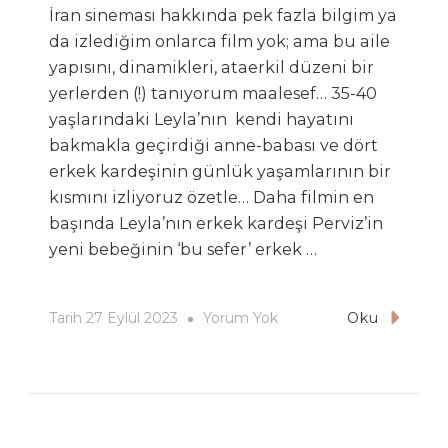
İran sineması hakkında pek fazla bilgim ya
da izlediğim onlarca film yok; ama bu aile
yapısını, dinamikleri, ataerkil düzeni bir
yerlerden (!) tanıyorum maalesef… 35-40
yaşlarındaki Leyla’nın kendi hayatını
bakmakla geçirdiği anne-babası ve dört
erkek kardeşinin günlük yaşamlarının bir
kısmını izliyoruz özetle… Daha filmin en
başında Leyla’nın erkek kardeşi Perviz’in
yeni bebeğinin ‘bu sefer’ erkek …
Leyla’nın
Tarih
27 Eylül 2023
Yorum Yok
Oku
Kardeşleri