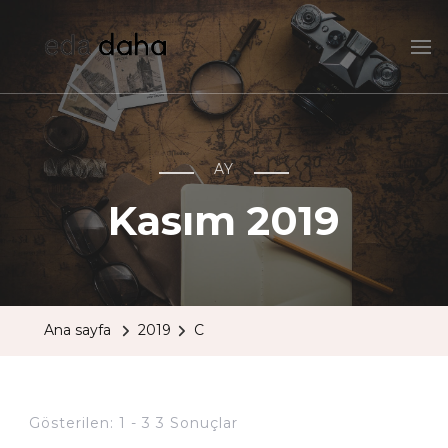
edadaha
HEI!
AY
Kasım 2019
Ana sayfa
2019
C
Gösterilen: 1 - 3 3 Sonuçlar