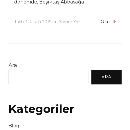
dönemde, Beşiktaş Abbasağa …
Eda
Tarih
3 Kasım 2019
Yorum Yok
Oku
Kediannesi
Ara
ARA
Kategoriler
Blog