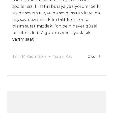
spoiler’sız iki satırı buraya yazıyorum; belki
siz de seversiniz, ya da sevmişsinizdir ya da
hiç sevmezsiniz:) Film bittikten sonra
bizim suratımızdaki “oh be nihayet güzel
bir film izledik” gülümsemesi yaklaşık
yarım saat …
In
Tarih
14 Kasım 2019
Yorum Yok
Oku
Bruges