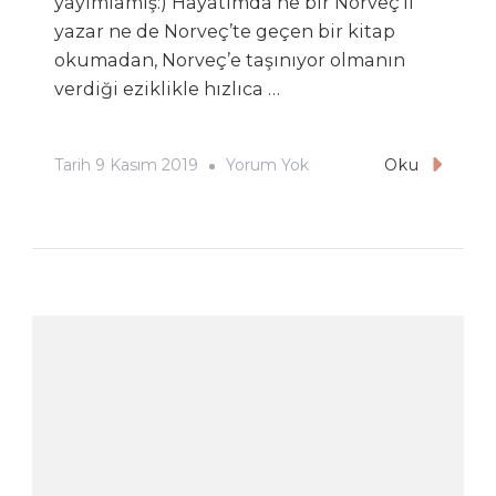
yayımlamış:) Hayatımda ne bir Norveç’li
yazar ne de Norveç’te geçen bir kitap
okumadan, Norveç’e taşınıyor olmanın
verdiği eziklikle hızlıca …
Doppler
Tarih
9 Kasım 2019
Yorum Yok
Oku