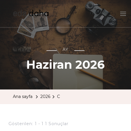
edadaha
HEI!
AY
Haziran 2026
Ana sayfa
2026
C
Gösterilen: 1 - 1 1 Sonuçlar