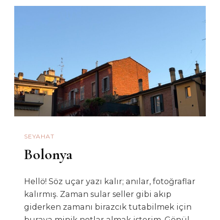
SEYAHAT
Bolonya
Hellö! Söz uçar yazı kalır; anılar, fotoğraflar
kalırmış. Zaman sular seller gibi akıp
giderken zamanı birazcık tutabilmek için
buraya minik notlar almak isterim. Gönül