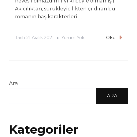
hevesli olmazdım. (İyi ki böyle olmamış:)
Akıcılıktan, sürükleyicilikten çıldıran bu
romanın baş karakterleri …
Az-
Tarih
21 Aralık 2021
Yorum Yok
Oku
Hakan
Günday
Ara
ARA
Kategoriler