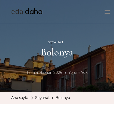
edadaha
HEI!
SEYAHAT
Bolonya
Bolonya
Tarih
4 Haziran 2026
Yorum Yok
Ana sayfa
Seyahat
Bolonya