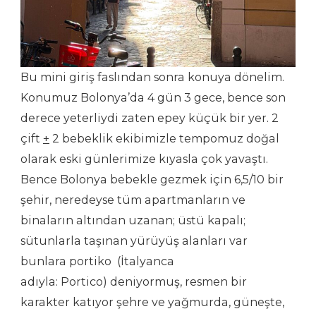
Bu mini giriş faslından sonra konuya dönelim.
Konumuz Bolonya’da 4 gün 3 gece, bence son
derece yeterliydi zaten epey küçük bir yer. 2
çift
+
2 bebeklik ekibimizle tempomuz doğal
olarak eski günlerimize kıyasla çok yavaştı.
Bence Bolonya bebekle gezmek için 6,5/10 bir
şehir, neredeyse tüm apartmanların ve
binaların altından uzanan; üstü kapalı;
sütunlarla taşınan yürüyüş alanları var
bunlara portiko (İtalyanca
adıyla: Portico) deniyormuş, resmen bir
karakter katıyor şehre ve yağmurda, güneşte,