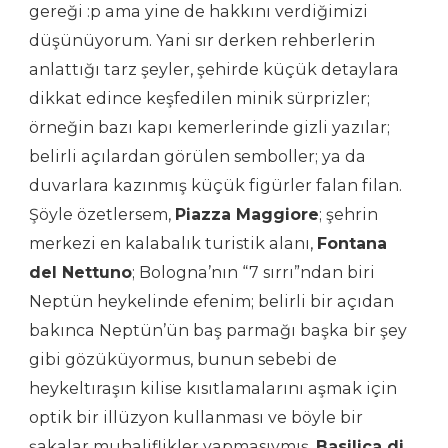
gereği :p ama yine de hakkını verdiğimizi
düşünüyorum. Yani sır derken rehberlerin
anlattığı tarz şeyler, şehirde küçük detaylara
dikkat edince keşfedilen minik sürprizler;
örneğin bazı kapı kemerlerinde gizli yazılar;
belirli açılardan görülen semboller; ya da
duvarlara kazınmış küçük figürler falan filan.
Şöyle özetlersem,
Piazza Maggiore
; şehrin
merkezi en kalabalık turistik alanı,
Fontana
del Nettuno
; Bologna’nın “7 sırrı”ndan biri
Neptün heykelinde efenim; belirli bir açıdan
bakınca Neptün’ün baş parmağı başka bir şey
gibi gözüküyormus, bunun sebebi de
heykeltıraşın kilise kısıtlamalarını aşmak için
optik bir illüzyon kullanması ve böyle bir
şakalar muhaliflikler yapmasıymış.
Basilica di