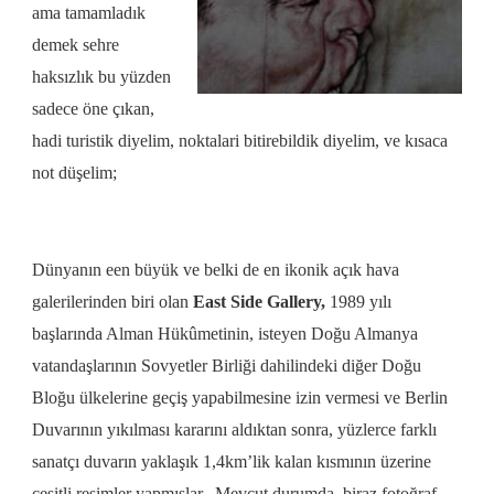
ama tamamladık
demek sehre
haksızlık bu yüzden
sadece öne çıkan,
hadi turistik diyelim, noktalari bitirebildik diyelim, ve kısaca
not düşelim;
Dünyanın een büyük ve belki de en ikonik
açık hava
galerilerinden biri olan
East Side Gallery,
1989 yılı
başlarında Alman Hükûmetinin, isteyen Doğu Almanya
vatandaşlarının Sovyetler Birliği dahilindeki diğer Doğu
Bloğu ülkelerine geçiş yapabilmesine izin vermesi ve Berlin
Duvarının
yıkılması kararını aldıktan sonra, yüzlerce farklı
sanatçı duvarın yaklaşık 1,4km’lik kalan kısmının üzerine
çeşitli resimler yapmışlar. Mevcut durumda, biraz fotoğraf