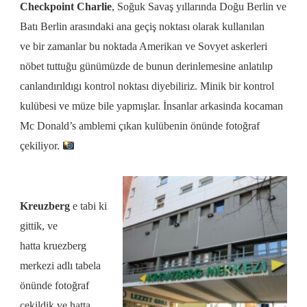
Checkpoint Charlie
, S
oğuk Savaş yıllarında Doğu Berlin ve
Batı Berlin arasındaki ana geçiş noktası olarak kullanılan
ve
bir zamanlar bu noktada Amerikan ve Sovyet askerleri
nöbet tuttuğu günümüzde de bunun derinlemesine anlatılıp
canlandırıldıgı kontrol noktası diyebiliriz. Minik bir kontrol
kulübesi ve müze bile yapmışlar. İnsanlar arkasinda kocaman
Mc Donald’s amblemi çıkan kulübenin önünde fotoğraf
çekiliyor.
Kreuzberg
e tabi ki
gittik, ve
hatta
kruezberg
merkezi adlı tabela
önünde fotoğraf
çekildik
ve hatta