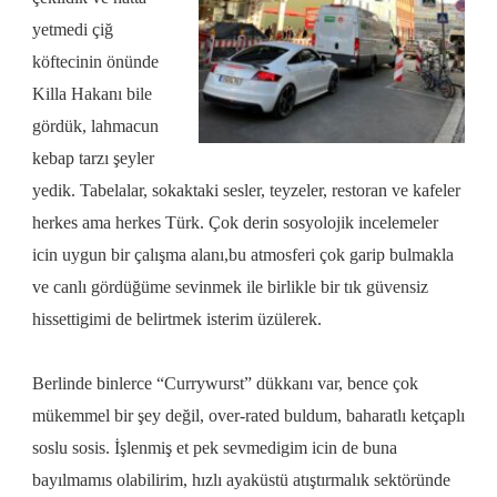
yetmedi çiğ
köftecinin önünde
Killa Hakanı bile
gördük, lahmacun
kebap tarzı şeyler
yedik. Tabelalar, sokaktaki sesler, teyzeler, restoran ve kafeler
herkes ama herkes Türk. Çok derin sosyolojik incelemeler
icin uygun bir çalışma alanı,bu atmosferi çok garip bulmakla
ve canlı gördüğüme sevinmek ile birlikle bir tık güvensiz
hissettigimi de belirtmek isterim üzülerek.
Berlinde binlerce
“Currywurst” dükkanı var, bence çok
mükemmel bir şey değil, over-rated buldum, baharatlı ketçaplı
soslu sosis. İşlenmiş et pek sevmedigim icin de buna
bayılmamıs olabilirim, hızlı ayaküstü atıştırmalık sektöründe