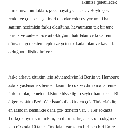
aklınıza gelebilecek
tüm dünya mutfakları, gece hayatıysa alası… Böyle çok
renkli ve çok sesli şehirleri o kadar çok seviyorum ki bana
sanırım hepimizin farklı olduğunu, hayatımızın tek bir tane,
biricik ve sadece bize ait olduğunu hatırlatan ve kocaman
dünyada gerçekten hepimize yetecek kadar alan ve kaynak
olduğunu düşündürüyor.
Arka arkaya gittigim için söylemeliyim ki Berlin ve Hamburg
asla kıyaslanamaz bence, ikisini de cok sevdim ama tamamen
farklı ruhlar, temelde ikisinde hissettigim şeyler bambaşka. Bir
diğer tespitim Berlin’de İstanbul’dakinden çok Türk olabilir,
en azından kesinlikle daha çok dönerci var… Her sokakta
Türkçe duymak mümkün, bu duruma hiç alışık olmadığımız
için (Osloda 10 tane Türk falan var zaten biri ben biri Emre