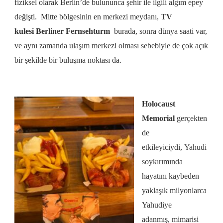
fiziksel olarak Berlin’de bulununca şehir ile ilgili algım epey
değişti.
Mitte bölgesinin en merkezi meydanı,
TV
kulesi
Berliner Fernsehturm
burada, sonra dünya saati var,
ve aynı zamanda
ulaşım merkezi olması sebebiyle de
çok açık
bir şekilde bir buluşma noktası da.
Holocaust
Memorial
gerçekten
de
etkileyiciydi,
Yahudi
soykırımında
hayatını kaybeden
yaklaşık milyonlarca
Yahudiye
adanmış,
mimarisi