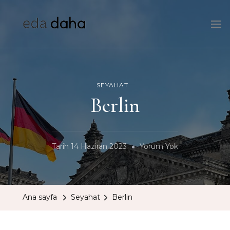
edadaha
HEI!
SEYAHAT
Berlin
Berlin
Tarih
14 Haziran 2023
Yorum Yok
Ana sayfa
Seyahat
Berlin