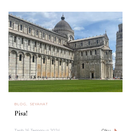
BLOG
SEYAHAT
Pisa!
Tarih
16 Temmuz 2024
Oku