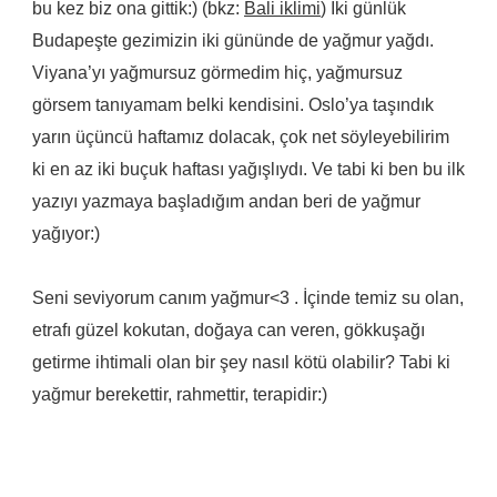
bu kez biz ona gittik:) (bkz:
Bali iklimi
) İki günlük
Budapeşte gezimizin iki gününde de yağmur yağdı.
Viyana’yı yağmursuz görmedim hiç, yağmursuz
görsem tanıyamam belki kendisini. Oslo’ya taşındık
yarın üçüncü haftamız dolacak, çok net söyleyebilirim
ki en az iki buçuk haftası yağışlıydı. Ve tabi ki ben bu ilk
yazıyı yazmaya başladığım andan beri de yağmur
yağıyor:)
Seni seviyorum canım yağmur<3 . İçinde temiz su olan,
etrafı güzel kokutan, doğaya can veren, gökkuşağı
getirme ihtimali olan bir şey nasıl kötü olabilir? Tabi ki
yağmur berekettir, rahmettir, terapidir:)