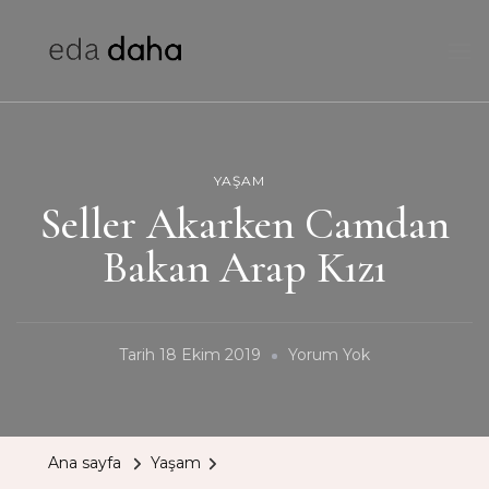
edadaha
HEI!
YAŞAM
Seller Akarken Camdan
Bakan Arap Kızı
Seller
Tarih
18 Ekim 2019
Yorum Yok
Akarken
Camdan
Bakan
Ana sayfa
Yaşam
Arap