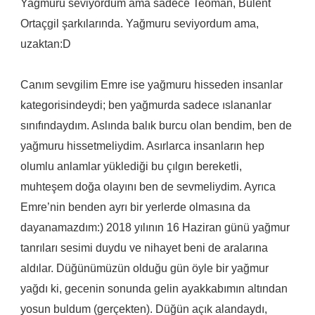
Yağmuru seviyordum ama sadece Teoman, Bülent
Ortaçgil şarkılarında. Yağmuru seviyordum ama,
uzaktan:D
Canım sevgilim Emre ise yağmuru hisseden insanlar
kategorisindeydi; ben yağmurda sadece ıslananlar
sınıfındaydım. Aslında balık burcu olan bendim, ben de
yağmuru hissetmeliydim. Asırlarca insanların hep
olumlu anlamlar yüklediği bu çılgın bereketli,
muhteşem doğa olayını ben de sevmeliydim. Ayrıca
Emre’nin benden ayrı bir yerlerde olmasına da
dayanamazdım:) 2018 yılının 16 Haziran günü yağmur
tanrıları sesimi duydu ve nihayet beni de aralarına
aldılar. Düğünümüzün olduğu gün öyle bir yağmur
yağdı ki, gecenin sonunda gelin ayakkabımın altından
yosun buldum (gerçekten). Düğün açık alandaydı,