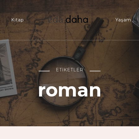
t
Kitap
Yaşam
edadaha
HEI!
ETIKETLER
roman