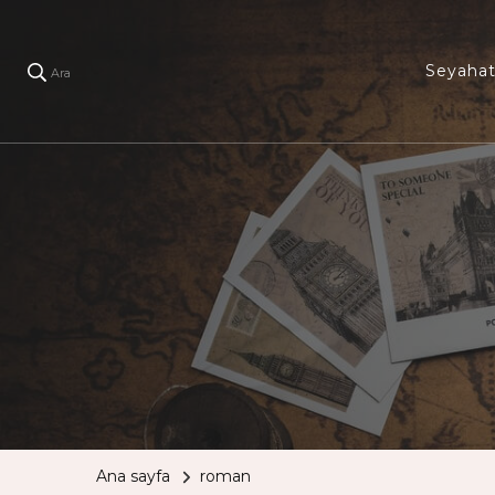
Seyaha
Ara
Ana sayfa
roman