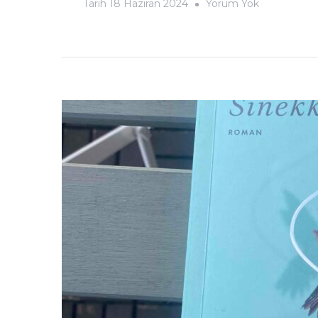
Kayıp
Tarih
18 Haziran 2024
Yorum Yok
Ağaçlar
Adası-
Elif
Şafak