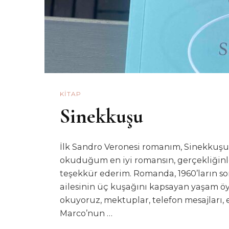
KITAP
Sinekkuşu
İlk Sandro Veronesi romanım, Sinekkuşu,
okuduğum en iyi romansın, gerçekliğinle 
teşekkür ederim. Romanda, 1960’ların s
ailesinin üç kuşağını kapsayan yaşam öy
okuyoruz, mektuplar, telefon mesajları, e
Marco’nun …