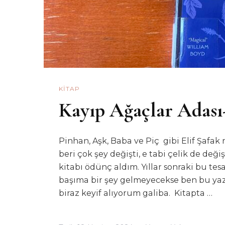
KITAP
Kayıp Ağaçlar Adası-
Pinhan, Aşk, Baba ve Piç gibi Elif Şafa
beri çok şey değişti, e tabi çelik de deği
kitabı ödünç aldım. Yıllar sonraki bu te
başıma bir şey gelmeyecekse ben bu yazar
biraz keyif alıyorum galiba. Kitapta …