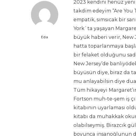
2023 kendini henüz yeni 
takdim edeyim “Are You T
empatik, sımsıcak bir sarı
York`ta yaşayan Margaret
büyük haberi verir, New J
Eda
hatta toparlanmaya başla
bir felaket olduğunu sade
New Jersey’de banliyödeki
büyüsün diye, biraz da t
mu anlayabilsin diye dua
Tüm hikayeyi Margaret’ı
Fortson muh-te-şem iş çı
kitabının uyarlaması old
kitabı da muhakkak okum
olabilseymiş. Birazcık gü
boyunca insanoğlunun dur