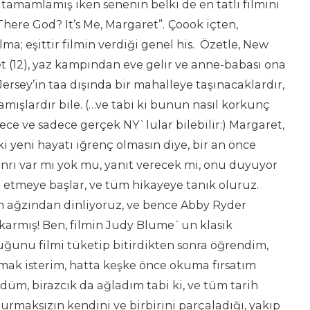
tamamlamış iken senenin belki de en tatlı filmini
here God? It’s Me, Margaret”.
Çoook içten,
lma; eşittir filmin verdiği genel his. Özetle, New
 (12), yaz kampından eve gelir ve anne-babası ona
ersey’in taa dışında bir mahalleye taşınacaklardır,
mışlardır bile. (…ve tabi ki bunun nasıl korkunç
ce ve sadece gerçek NY`lular bilebilir:) Margaret,
 yeni hayatı iğrenç olmasın diye, bir an önce
anrı var mı yok mu, yanıt verecek mi, onu duyuyor
 etmeye başlar, ve tüm hikayeye tanık oluruz.
n ağzından dinliyoruz, ve bence Abby Ryder
karmış! Ben, filmin Judy Blume`un klasik
uğunu filmi tüketip bitirdikten sonra öğrendim,
ak isterim, hatta keşke önce okuma fırsatım
ldüm, birazcık da ağladım tabi ki, ve tüm tarih
maksızın kendini ve birbirini parçaladığı, yakıp