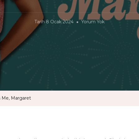
Are
Tarih
8 Ocak 2024
Yorum Yok
You
There
God?
It’s
Me,
Margaret
s Me, Margaret