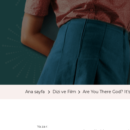
Ana sayfa
Dizi ve Film
Are You There God? It’
Yazar: