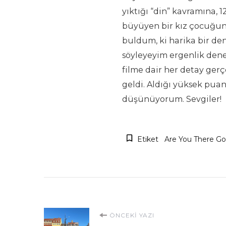
yıktığı “din” kavramına, 1
büyüyen bir kız çocuğun
buldum, ki harika bir de
söyleyeyim ergenlik dene
filme dair her detay gerç
geldi. Aldığı yüksek puan
düşünüyorum. Sevgiler!
Etiket
Are You There Go
Yazı
ÖNCEKI YAZI