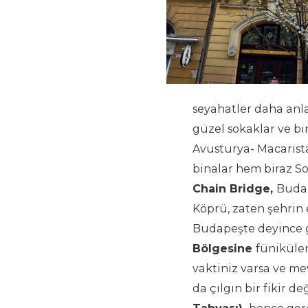
seyahatler daha anl
güzel sokaklar ve b
Avusturya- Macarist
binalar hem biraz So
Chain Bridge,
Buda 
Köprü, zaten şehrin
Budapeşte deyince 
Bölgesine
füniküler
vaktiniz varsa ve m
da çılgın bir fikir değ