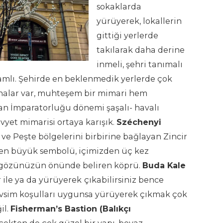
sokaklarda
yürüyerek, lokallerin
gittiği yerlerde
takılarak daha derine
inmeli, şehri tanımalı
amlı. Şehirde en beklenmedik yerlerde çok
inalar var, muhteşem bir mimari hem
an İmparatorluğu dönemi şaşalı- havalı
vyet mimarisi ortaya karışık.
Széchenyi
ve Peşte bölgelerini birbirine bağlayan Zincir
 en büyük sembolü, içimizden üç kez
gözünüzün önünde beliren köprü.
Buda Kale
 ile ya da yürüyerek
çıkabilirsiniz bence
evsim koşulları uygunsa yürüyerek çıkmak çok
il.
Fisherman’s Bastion (Balıkçı