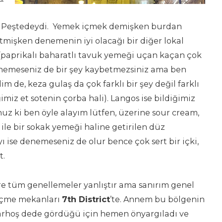
i
 de Peştedeydi. Yemek içmek demişken burdan
tmişken denemenin iyi olacağı bir diğer lokal
(paprikalı baharatlı tavuk yemeği uçan kaçan çok
denemeseniz de bir şey kaybetmezsiniz ama ben
 de, keza gulaş da çok farklı bir şey değil farklı
ğimiz et sotenin çorba hali). Langos ise bildiğimiz
unuz ki ben öyle alayım lütfen, üzerine sour cream,
 ile bir sokak yemeği haline getirilen düz
yı ise denemeseniz de olur bence çok sert bir içki,
t.
e tüm genellemeler yanlıştır ama sanırım genel
içme mekanları
7th District
’te. Annem bu bölgenin
z sarhoş dede gördüğü için hemen önyargıladı ve