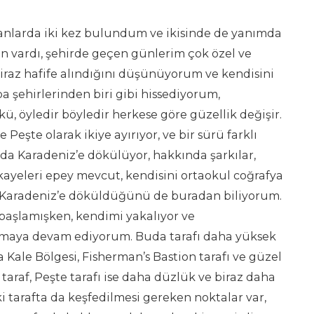
anlarda iki kez bulundum ve ikisinde de yanımda
san vardı, şehirde geçen günlerim çok özel ve
iraz hafife alındığını düşünüyorum ve kendisini
 şehirlerinden biri gibi hissediyorum,
, öyledir böyledir herkese göre güzellik değişir.
 Peşte olarak ikiye ayırıyor, ve bir sürü farklı
da Karadeniz’e dökülüyor, hakkında şarkılar,
kayeleri epey mevcut, kendisini ortaokul coğrafya
 Karadeniz’e döküldüğünü de buradan biliyorum.
aşlamışken, kendimi yakalıyor ve
maya devam ediyorum. Buda tarafı daha yüksek
Kale Bölgesi, Fisherman’s Bastion tarafı ve güzel
araf, Peşte tarafı ise daha düzlük ve biraz daha
ki tarafta da keşfedilmesi gereken noktalar var,