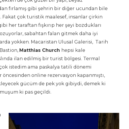
ekten de çok güzel bir yapı, beyaz
dan fırlamış gibi şehrin bir diğer ucundan bile
 Fakat çok turistik maalesef, insanlar çirkin
bi her taraftan fışkırıp her şeyi bozdukları
ozuyorlar, sabahtan falan gitmek daha iyi
arda yokken. Macaristan Ulusal Galerisi, Tarih
Bastion,
Matthias Church
hepsi kale
lında ilan edilmiş bir turist bölgesi. Termal
ok istedim ama paskalya tatili dönemi
 öncesinden online rezervasyon kapanmıştı,
ekleyecek gücüm de pek yok gibiydi, demek ki
rmuşum ki pas geçildi.
n