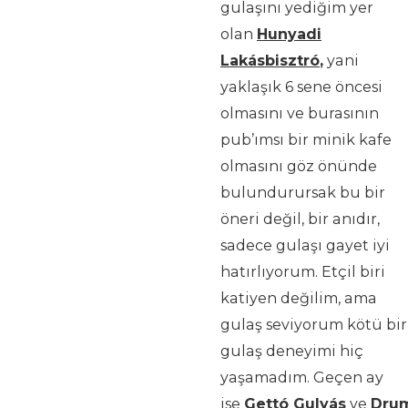
gulaşını yediğim yer
olan
Hunyadi
Lakásbisztró
,
yani
yaklaşık 6 sene öncesi
olmasını ve burasının
pub’ımsı bir minik kafe
olmasını göz önünde
bulundurursak bu bir
öneri değil, bir anıdır,
sadece gulaşı gayet iyi
hatırlıyorum. Etçil biri
katiyen değilim, ama
gulaş seviyorum kötü bir
gulaş deneyimi hiç
yaşamadım. Geçen ay
ise
Gettó Gulyás
ve
Dru