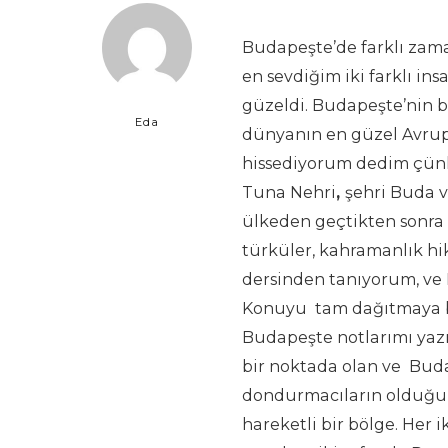
Budapeşte’de farklı zam
en sevdiğim iki farklı in
güzeldi. Budapeşte’nin b
Eda
dünyanın en güzel Avrupa
hissediyorum dedim çünkü
Tuna Nehri
,
şehri Buda ve
ülkeden geçtikten sonra 
türküler, kahramanlık hi
dersinden tanıyorum, ve
Konuyu tam dağıtmaya b
Budapeşte notlarımı yaz
bir noktada olan ve Buda 
dondurmacıların olduğu t
hareketli bir bölge. Her i