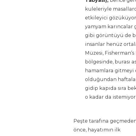
Tabyası),
bence gerç
kuleleriyle masallar
etkileyici gözüküyor.
yamyam karıncalar gi
gibi görüntüyü de b
insanlar henüz ortal
Müzesi, Fisherman’s 
bölgesinde, burası as
hamamlara gitmeyi ç
olduğundan haftalar
gidip kapıda sıra b
o kadar da istemiyo
Peşte tarafına geçmede
önce, hayatımın ilk